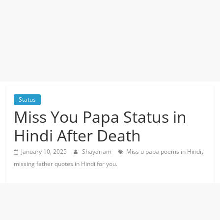
Status
Miss You Papa Status in
Hindi After Death
,
January 10, 2025
Shayariam
Miss u papa poems in Hindi
missing father quotes in Hindi for you.