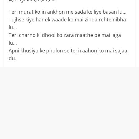
Teri murat ko in ankhon me sada ke liye basan lu…
Tujhse kiye har ek waade ko mai zinda rehte nibha
lu…
Teri charno ki dhool ko zara maathe pe mai laga
lu…
Apni khusiyo ke phulon se teri raahon ko mai sajaa
du.