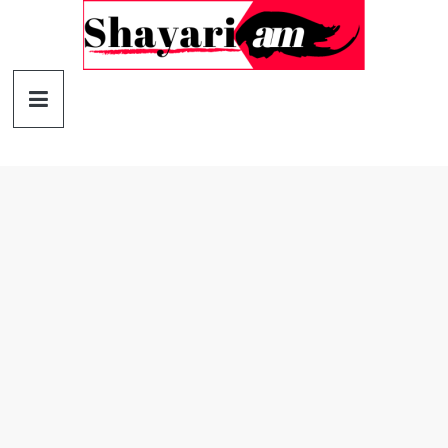
Skip
to
content
Shayariam
Shayari,
Quotes
and
Status