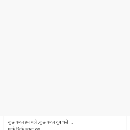
कुछ कदम हम चले ,कुछ कदम तुम चले …
फर्क सिर्फ इतना रहा ,