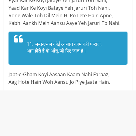
Pyar Kar Ke Koyi Jataye Yeh Jaruri Toh Nahi,
Yaad Kar Ke Koyi Bataye Yeh Jaruri Toh Nahi,
Rone Wale Toh Dil Mein Hi Ro Lete Hain Apne,
Kabhi Aankh Mein Aansu Aaye Yeh Jaruri To Nahi.
11. जब्त-ए-गम कोई आसान काम नहीं फराज,
आग होते है वो आँसू जो पिए जाते हैं।
Jabt-e-Gham Koyi Aasaan Kaam Nahi Faraaz,
Aag Hote Hain Woh Aansu Jo Piye Jaate Hain.