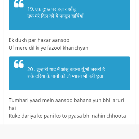
19. एक दुःख पर हज़ार आँसू
उफ़ मेरे दिल की ये फजूल खर्चियाँ
Ek dukh par hazar aansoo
Uf mere dil ki ye fazool kharichyan
20 . तुम्हारी याद में आंसू बहाना यूँ भी जरूरी है
रुके दरिया के पानी को तो प्यासा भी नहीं छूता
Tumhari yaad mein aansoo bahana yun bhi jaruri
hai
Ruke dariya ke pani ko to pyasa bhi nahin chhoota