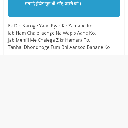
तन्हाई ढूँढोगे तुम भी आँसू बहाने को।
Ek Din Karoge Yaad Pyar Ke Zamane Ko,
Jab Ham Chale Jaenge Na Wapis Aane Ko,
Jab Mehfil Me Chalega Zikr Hamara To,
Tanhai Dhondhoge Tum Bhi Aansoo Bahane Ko